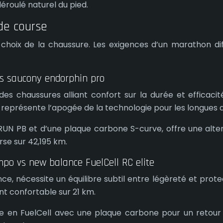
éroulé naturel du pied.
de course
choix de la chaussure. Les exigences d’un marathon diff
vs saucony endorphin pro
es chaussures alliant confort sur la durée et efficaci
eprésente l’apogée de la technologie pour les longues d
N PB et d’une plaque carbone S-curve, offre une alterna
se sur 42,195 km.
po vs new balance FuelCell RC elite
ce, nécessite un équilibre subtil entre légèreté et pr
nt confortable sur 21 km.
e en FuelCell avec une plaque carbone pour un retour