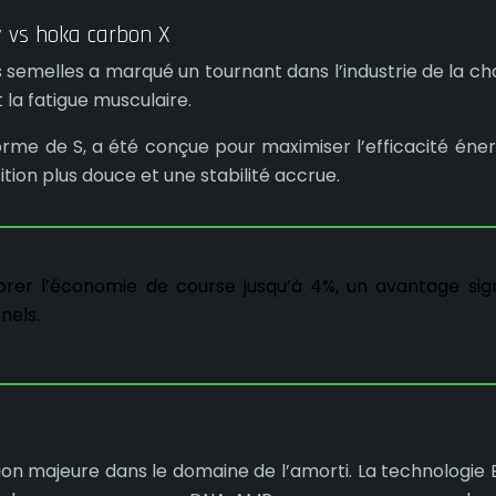
 vs hoka carbon X
s semelles a marqué un tournant dans l’industrie de la 
t la fatigue musculaire.
me de S, a été conçue pour maximiser l’efficacité énerg
ition plus douce et une stabilité accrue.
er l’économie de course jusqu’à 4%, un avantage signi
nels.
on majeure dans le domaine de l’amorti. La technologie 