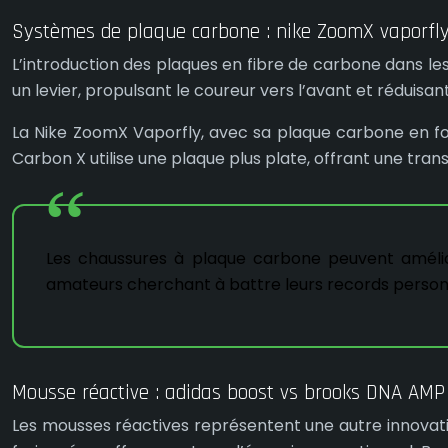
Systèmes de plaque carbone : nike ZoomX vaporfly
L’introduction des plaques en fibre de carbone dans le
un levier, propulsant le coureur vers l’avant et réduisan
La Nike ZoomX Vaporfly, avec sa plaque carbone en for
Carbon X utilise une plaque plus plate, offrant une trans
Les chaussures à plaque carbone peuvent amélior
amateurs cherchant à battre leurs records person
Mousse réactive : adidas boost vs brooks DNA AMP
Les mousses réactives représentent une autre innovati