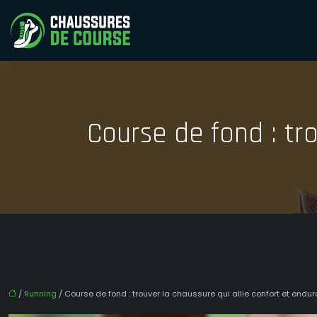
Course de fond : tro
/
Running
/ Course de fond : trouver la chaussure qui allie confort et endu