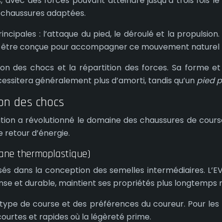
 avec des forces pouvant atteindre jusqu’à trois fois 
s chaussures adaptées.
ncipales : l’attaque du pied, le déroulé et la propulsion
c être conçue pour accompagner ce mouvement naturel to
on des chocs et la répartition des forces. Sa forme et sa 
essitera généralement plus d’amorti, tandis qu’un
pied p
ion des chocs
ation a révolutionné le domaine des chaussures de course
e retour d’énergie.
hane thermoplastique)
s dans la conception des semelles intermédiaires. L’EVA, 
se et durable, maintient ses propriétés plus longtemps m
ype de course et des préférences du coureur. Pour les 
courtes et rapides où la légèreté prime.