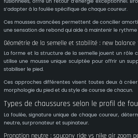
fusionnées, offre un retour d’énergie exceptionnel. 
s’adapter à la foulée spécifique de chaque coureur.
Ces mousses avancées permettent de concilier amorti et 
une sensation de rebond qui aide à maintenir le rythme 
Géométrie de la semelle et stabilité : new balanc
La forme et la structure de la semelle jouent un rôle 
utilise une mousse unique sculptée pour offrir un sup
stabiliser le pied.
Ces approches différentes visent toutes deux à créer
morphologie du pied et du style de course de chacun.
Types de chaussures selon le profil de fou
La foulée, signature unique de chaque coureur, déterm
neutre, surpronateur et supinateur.
Pronation neutre : saucony ride vs nike air zoom 