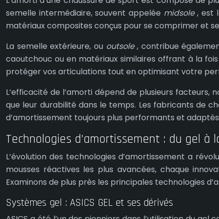
L’amorti d’une chaussure de sport est composé de plusi
semelle intermédiaire, souvent appelée
midsole
, est
matériaux composites conçus pour se comprimer et se dé
La semelle extérieure, ou
outsole
, contribue égalemen
caoutchouc ou en matériaux similaires offrant à la foi
protéger vos articulations tout en optimisant votre pe
L’efficacité de l’amorti dépend de plusieurs facteurs, n
que leur durabilité dans le temps. Les fabricants de
d’amortissement toujours plus performants et adaptés a
Technologies d’amortissement : du gel à 
L’évolution des technologies d’amortissement a révolu
mousses réactives les plus avancées, chaque innovat
Examinons de plus près les principales technologies d
Systèmes gel : ASICS GEL et ses dérivés
ASICS a été l’un des pionniers dans l’utilisation du ge