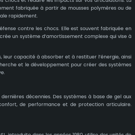
 chocs et réduire les impacts sur vos articulations. La
ralement fabriquée à partir de mousses polymères ou de
iale rapidement.
éfense contre les chocs. Elle est souvent fabriquée en
nts crée un système d’amortissement complexe qui vise à
 leur capacité à absorber et à restituer l’énergie, ainsi
recherche et le développement pour créer des systèmes
e.
es dernières décennies. Des systèmes à base de gel aux
onfort, de performance et de protection articulaire.
, introduite dans les années 1980, utilise des unités de