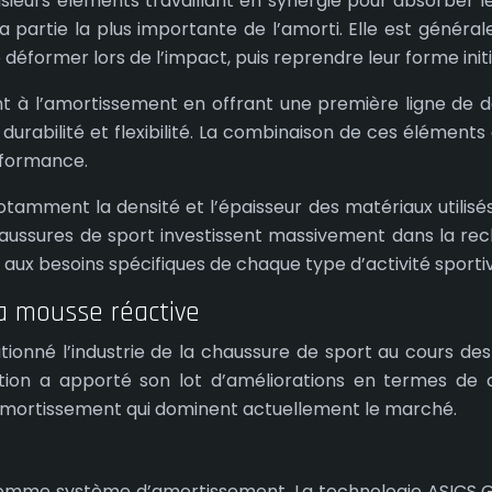
eurs éléments travaillant en synergie pour absorber les
 la partie la plus importante de l’amorti. Elle est géné
former lors de l’impact, puis reprendre leur forme init
t à l’amortissement en offrant une première ligne de d
s durabilité et flexibilité. La combinaison de ces éléme
rformance.
otamment la densité et l’épaisseur des matériaux utilisés,
 chaussures de sport investissent massivement dans la 
ux besoins spécifiques de chaque type d’activité sportiv
la mousse réactive
tionné l’industrie de la chaussure de sport au cours d
ion a apporté son lot d’améliorations en termes de c
’amortissement qui dominent actuellement le marché.
l comme système d’amortissement. La technologie ASICS GEL