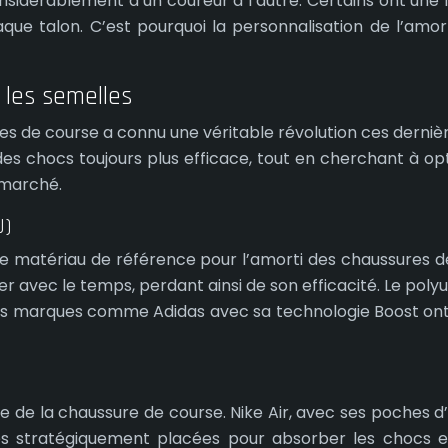
nsidérablement d’un coureur à l’autre. Certains ont une 
que talon. C’est pourquoi la personnalisation de l’amo
 les semelles
res de course a connu une véritable révolution ces derni
es chocs toujours plus efficace, tout en cherchant à opti
 marché.
U)
e matériau de référence pour l’amorti des chaussures de 
 avec le temps, perdant ainsi de son efficacité. Le pol
Des marques comme Adidas avec sa technologie Boost ont po
e de la chaussure de course. Nike Air, avec ses poches d’
es stratégiquement placées pour absorber les chocs et