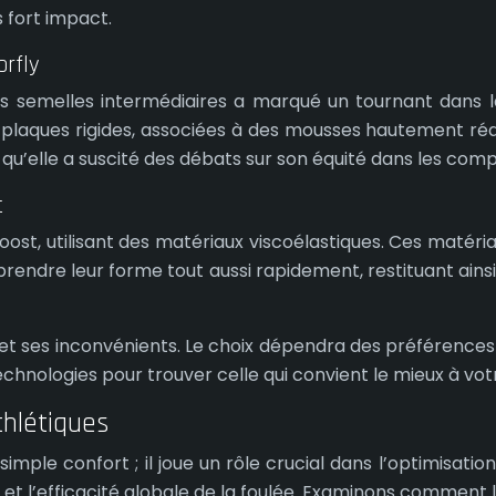
 fort impact.
orfly
es semelles intermédiaires a marqué un tournant dans 
laques rigides, associées à des mousses hautement réact
e qu’elle a suscité des débats sur son équité dans les comp
t
ost, utilisant des matériaux viscoélastiques. Ces matéri
rendre leur forme tout aussi rapidement, restituant ainsi
t ses inconvénients. Le choix dépendra des préférences 
technologies pour trouver celle qui convient le mieux à vot
thlétiques
simple confort ; il joue un rôle crucial dans l’optimisat
e et l’efficacité globale de la foulée. Examinons comment