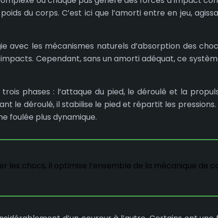
complexe où chaque pas génère des forces d’impact consid
 le poids du corps. C’est ici que l’amorti entre en jeu, 
gie avec les mécanismes naturels d’absorption des chocs 
impacts. Cependant, sans un amorti adéquat, ce système
is phases : l’attaque du pied, le déroulé et la propuls
ant le déroulé, il stabilise le pied et répartit les pressions
une foulée plus dynamique.
 les chocs, il optimise l’ensemble de la mécanique de c