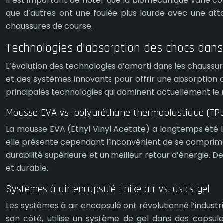
Il est important de noter que la biomécanique varie co
que d’autres ont une foulée plus lourde avec une atta
chaussures de course.
Technologies d’absorption des chocs dans
L’évolution des technologies d’amorti dans les chaussu
et des systèmes innovants pour offrir une absorption d
principales technologies qui dominent actuellement le
Mousse EVA vs. polyuréthane thermoplastique (TP
La mousse EVA (Ethyl Vinyl Acetate) a longtemps été l
elle présente cependant l’inconvénient de se comprimer
durabilité supérieure et un meilleur retour d’énergie. 
et durable.
Systèmes à air encapsulé : nike air vs. asics gel
Les systèmes à air encapsulé ont révolutionné l’industri
son côté, utilise un système de gel dans des capsul