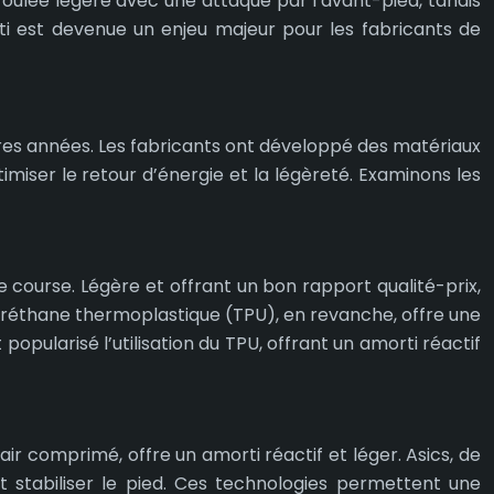
foulée légère avec une attaque par l’avant-pied, tandis
rti est devenue un enjeu majeur pour les fabricants de
ères années. Les fabricants ont développé des matériaux
miser le retour d’énergie et la légèreté. Examinons les
course. Légère et offrant un bon rapport qualité-prix,
yuréthane thermoplastique (TPU), en revanche, offre une
pularisé l’utilisation du TPU, offrant un amorti réactif
air comprimé, offre un amorti réactif et léger. Asics, de
 stabiliser le pied. Ces technologies permettent une