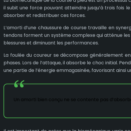
La biomécanique de la course à pied est un processus 
il subit une force pouvant atteindre jusqu’à trois fois
absorber et redistribuer ces forces.
L’amorti d’une chaussure de course travaille en syner
tendons forment un système complexe qui atténue les 
blessures et diminuant les performances.
La foulée du coureur se décompose généralement en tro
phases. Lors de l’attaque, il absorbe le choc initial. Pend
une partie de l’énergie emmagasinée, favorisant ainsi 
Un amorti bien conçu ne se contente pas d’absorber