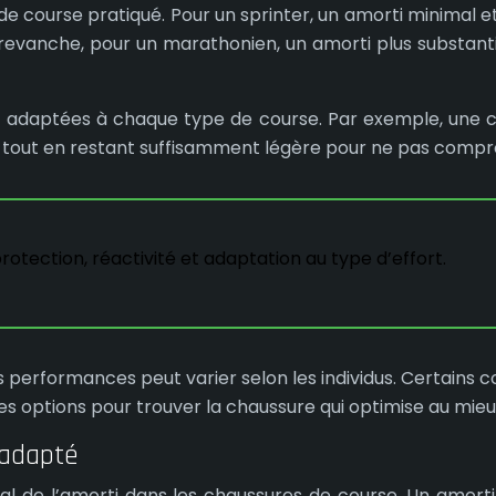
de course pratiqué. Pour un sprinter, un amorti minimal 
n revanche, pour un marathonien, un amorti plus substant
 adaptées à chaque type de course. Par exemple, une ch
, tout en restant suffisamment légère pour ne pas comp
rotection, réactivité et adaptation au type d’effort.
es performances peut varier selon les individus. Certains 
entes options pour trouver la chaussure qui optimise au m
 adapté
 de l’amorti dans les chaussures de course. Un amorti 