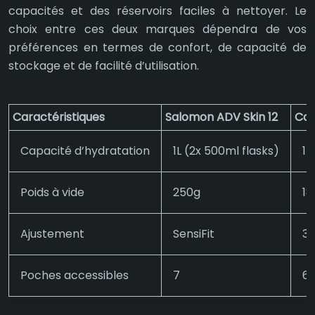
capacités et des réservoirs faciles à nettoyer. Le
choix entre ces deux marques dépendra de vos
préférences en termes de confort, de capacité de
stockage et de facilité d’utilisation.
Caractéristiques
Salomon ADV Skin 12
Cam
Capacité d’hydratation
1L (2x 500ml flasks)
1L
Poids à vide
250g
18
Ajustement
SensiFit
3D
Poches accessibles
7
6