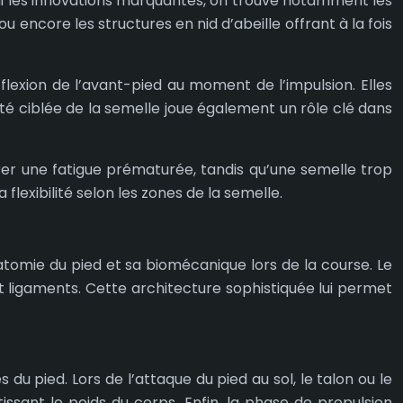
mi les innovations marquantes, on trouve notamment les
u encore les structures en nid d’abeille offrant à la fois
lexion de l’avant-pied au moment de l’impulsion. Elles
ilité ciblée de la semelle joue également un rôle clé dans
ndrer une fatigue prématurée, tandis qu’une semelle trop
flexibilité selon les zones de la semelle.
natomie du pied et sa biomécanique lors de la course. Le
 ligaments. Cette architecture sophistiquée lui permet
u pied. Lors de l’attaque du pied au sol, le talon ou le
tissant le poids du corps. Enfin, la phase de propulsion