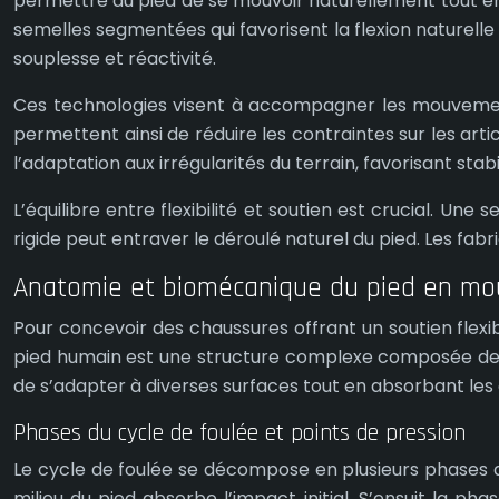
permettre au pied de se mouvoir naturellement tout en
semelles segmentées qui favorisent la flexion naturelle d
souplesse et réactivité.
Ces technologies visent à accompagner les mouvements 
permettent ainsi de réduire les contraintes sur les artic
l’adaptation aux irrégularités du terrain, favorisant stab
L’équilibre entre flexibilité et soutien est crucial. U
rigide peut entraver le déroulé naturel du pied. Les fabri
Anatomie et biomécanique du pied en m
Pour concevoir des chaussures offrant un soutien flexib
pied humain est une structure complexe composée de 26
de s’adapter à diverses surfaces tout en absorbant les 
Phases du cycle de foulée et points de pression
Le cycle de foulée se décompose en plusieurs phases dis
milieu du pied absorbe l’impact initial. S’ensuit la ph