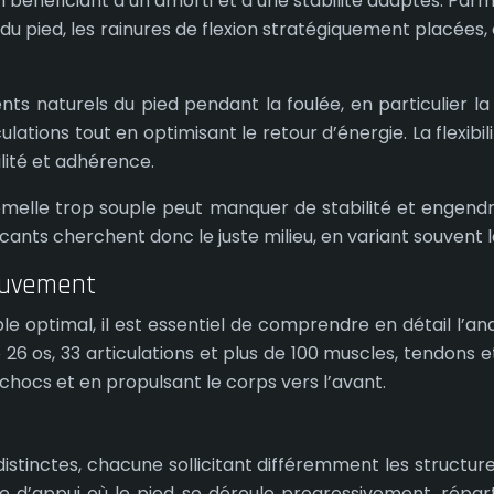
 bénéficiant d’un amorti et d’une stabilité adaptés. Par
u pied, les rainures de flexion stratégiquement placées, o
naturels du pied pendant la foulée, en particulier la f
ulations tout en optimisant le retour d’énergie. La flexib
ilité et adhérence.
ne semelle trop souple peut manquer de stabilité et enge
cants cherchent donc le juste milieu, en variant souvent la 
ouvement
le optimal, il est essentiel de comprendre en détail l’a
 os, 33 articulations et plus de 100 muscles, tendons et
chocs et en propulsant le corps vers l’avant.
tinctes, chacune sollicitant différemment les structures d
ase d’appui où le pied se déroule progressivement, répar